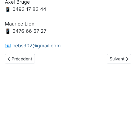
Axel Bruge
📱 0493 17 83 44
Maurice Lion
📱 0476 66 67 27
📧
cebs902@gmail.com
Article précédent : Open américain 2026
Article suiva
Précédent
Suivant