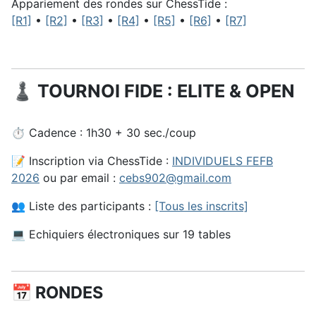
Appariement des rondes sur ChessTide :
[R1]
•
[R2]
•
[R3]
•
[R4]
•
[R5]
•
[R6]
•
[R7]
♟️ TOURNOI FIDE : ELITE & OPEN
⏱️ Cadence : 1h30 + 30 sec./coup
📝 Inscription via ChessTide :
INDIVIDUELS FEFB
2026
ou par email :
cebs902@gmail.com
👥 Liste des participants :
[Tous les inscrits]
💻 Echiquiers électroniques sur 19 tables
📅 RONDES